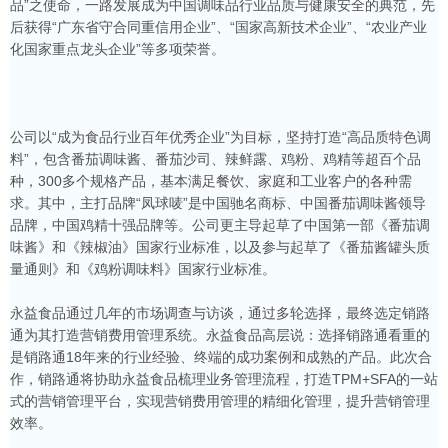
品”之使命，一路发展成为中国调味品行业品质与健康安全的典范，先
后获得“广东省守合同重信用企业”、“国家高新技术企业”、“农业产业
化国家重点龙头企业”等多项荣誉。
公司以“成为食品行业百年优秀企业”为目标，坚持打造“高品质特色调
料”，包含番茄调味酱、番茄沙司、辣鲜露、鸡粉、鸡精等超百个品
种，300多个规格产品，基本满足餐饮、家庭和工业客户的各种需
求。其中，主打品牌“凤球唛”是中国驰名商标、中国番茄调味酱领导
品牌，中国鸡精十强品牌等。公司更主导起草了中国第一部《番茄调
味酱》和《辣椒油》国家行业标准，以及参与起草了《番茄酱罐头质
量通则》和《鸡粉调味料》国家行业标准。
永益食品通过几年的市场调查与访谈，通过多轮选择，最终选定销路
通为其打造营销费用管理系统。永益食品高层说：选择销路通看重的
是销路通18年来的行业经验、终端的成功案例和成熟的产品。此次合
作，销路通将协助永益食品梳理业务管理流程，打造TPM+SFA的一站
式的营销管理平台，实现营销费用管理的精细化管理，提升营销管理
效率。