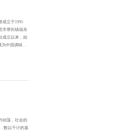
成立于1995
莞市厚街镇福东
自成立以来，始
成为中国调味品
业”、“国家高新
的动荡，社会的
 数以千计的嘉