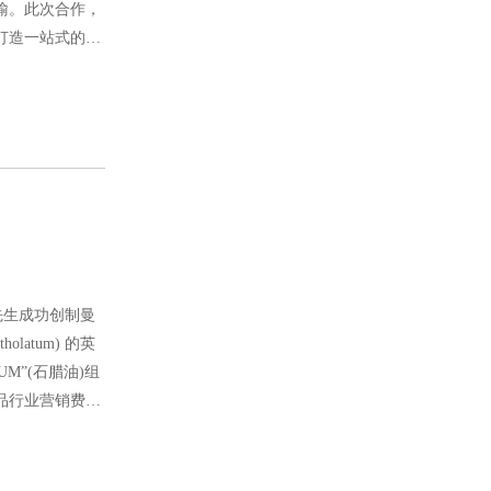
喻。此次合作，
打造一站式的综
希尔先生成功创制曼
atum) 的英
TUM”(石腊油)组
品行业营销费用