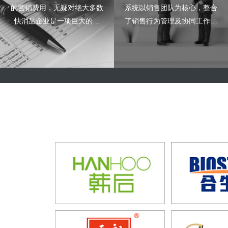
的营销费用，无疑对绝大多数
系统以销售团队为核心，整合
快消品企业是一项巨大的挑
了销售行为管理及协同工作等
战。很多快消企业虽已引入
功能，能帮助销售人员极大的
OA、BPM、EIP等系统，乃至
提高工作效率。支持：安卓、
配合微信、钉钉等移动工具去
iPhone、微信,只需要下载客户
现场拍照片取证，但总体效果
端或关注微信企业号即可轻松
并不理想。
使用。