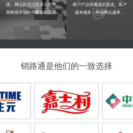
统、网点的灵活定义与管理。
客户产品所覆盖的渠道、客户
能根据市场的不断变化及其他
越来越多，终端网点越来越
需求，轻松实现销售组织架构
多，产品销量越来越高，Excel
的频繁调整。客户资料管理完
已经无法负荷大部分企业的数
善，实现从经销商到终端门店
据分析要求。因此，需要专业
资料的全面管理。
的辅助工具来协助管理。销路
通渠道库存管理系统帮助快消
品企业快速、准确的了解渠道
销路通是他们的一致选择
的库存及分销数据，为企业提
供从厂家至终端网点一整套渠
道库存管理解决方案。